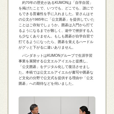
約70年の歴史があるKUMONは「自学自習」
を掲げたことで、いつでも、どこでも、誰にで
もできる普遍性を手に入れました。皆さんはそ
の公文が1985年に「公文囲碁」を提供していた
ことはご存知でしょうか。囲碁は入門から打て
るようになるまでが難しく、途中で挫折する人
も少なくありません。もしも囲碁が自学自習で
打てるようになったら、囲碁を覚えるハードル
がグッと下がるに違いありません。
パンダネットはKUMONグループで生涯学習
事業を展開する公文エルアイエルと提携し、
「公文囲碁」をデジタル化して復活させまし
た。本稿では公文エルアイエルが書写や囲碁な
ど文化の分野で公文式を提供する理由や「公文
囲碁」への期待などを伺いました。