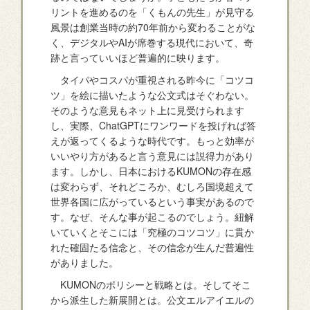
リントを進めるのを「くもんの先生」が見守る
風景は創業当時の約70年前から変わることがな
く、デジタルやAIが席巻する現代において、奇
跡と言っていいほど普遍的に映ります。
タイパやコスパが重視される昨今に「コツコ
ツ」を絵に描いたような公文式はそぐわない。
そのような意見もネット上に見受けられます
し、実際、ChatGPTにワンワードを投げれば答
えが返ってくるような時代です。もっと効率が
いいやり方があると言う意見には説得力があり
ます。しかし、日本におけるKUMONの存在感
は変わらず、それどころか、むしろ国境超えて
世界各国に広がっているという事実があるので
す。なぜ、そんな事が起こるのでしょう。紐解
いていくとそこには「究極のコツコツ」に貫か
れた確固たる信念と、その信念が生んだ普遍性
がありました。
KUMONのポリシーと戦略とは。そしてそこ
から派生した新展開とは。公文エルアイエルの