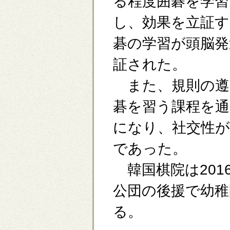
る程度囲碁を学習
し、効果を立証
碁の学習が頭脳発
証された。
また、規則の遵
碁を習う課程を
になり、社交性
であった。
韓国棋院は201
公団の後援で幼稚
る。