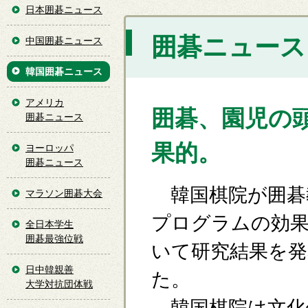
日本囲碁ニュース
囲碁ニュース [
中国囲碁ニュース
韓国囲碁ニュース
アメリカ
囲碁、園児の
囲碁ニュース
果的。
ヨーロッパ
囲碁ニュース
韓国棋院が囲碁
マラソン囲碁大会
プログラムの効
全日本学生
囲碁最強位戦
いて研究結果を発
日中韓親善
た。
大学対抗団体戦
韓国棋院は文化