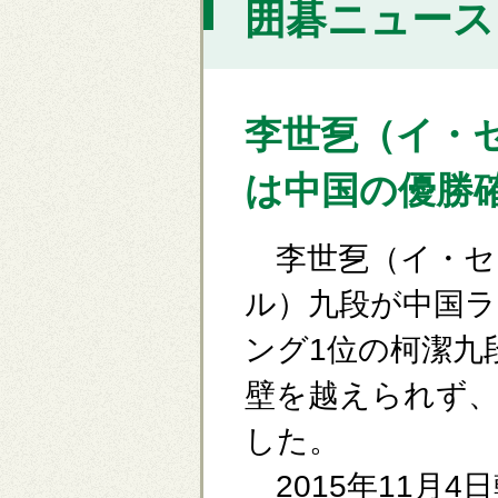
囲碁ニュース [
李世乭（イ・
は中国の優勝
李世乭（イ・セ
ル）九段が中国ラ
ング1位の柯潔九
壁を越えられず、
した。
2015年11月4