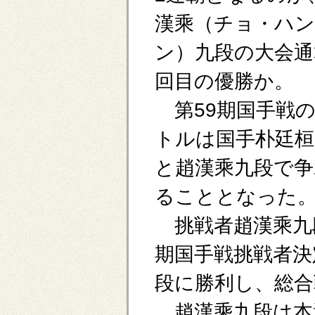
漢乘（チョ・ハ
ン）九段の大会通
回目の優勝か。
第59期国手戦
トルは国手朴廷桓
と趙漢乘九段で争
ることとなった
挑戦者趙漢乘九段は
期国手戦挑戦者決
段に勝利し、総合
趙漢乘九段は本