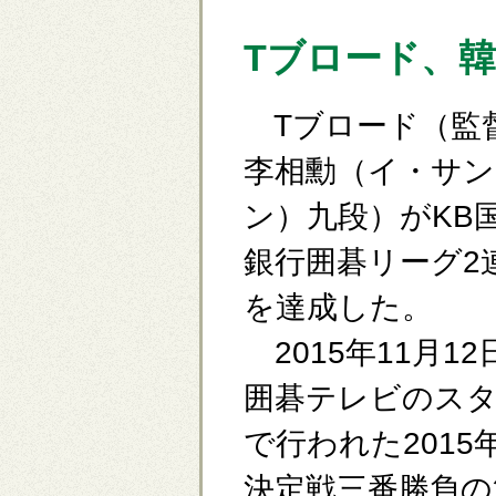
Tブロード、
Tブロード（監
李相勳（イ・サン
ン）九段）がKB
銀行囲碁リーグ2
を達成した。
2015年11月12
囲碁テレビのス
で行われた201
決定戦三番勝負の