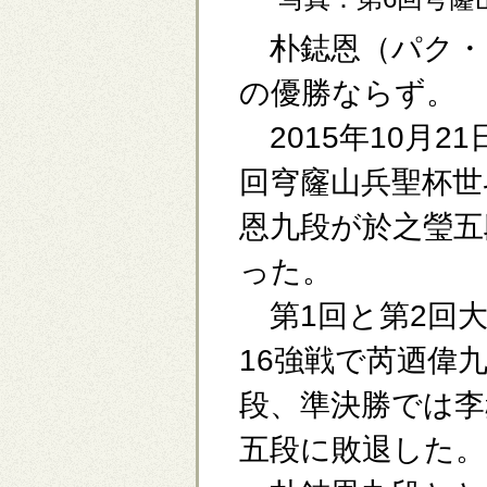
朴鋕恩（パク・
の優勝ならず。
2015年10月2
回穹窿山兵聖杯世
恩九段が於之瑩五
った。
第1回と第2回大
16強戦で芮迺偉
段、準決勝では李
五段に敗退した。