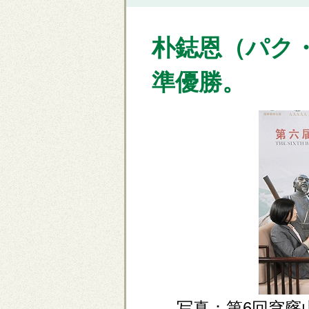
朴鋕恩（パク
準優勝。
写真：第6回穹窿