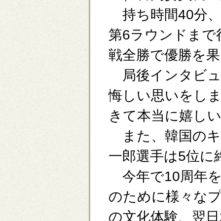
持ち時間40分、
第6ラウンドまで
戦全勝で優勝を果
局後インタビュ
悔しい思いをし
きて本当に嬉し
また、韓国のキ
一郎選手は5位に
今年で10周年を
のために様々なプ
の文化体験、翌日