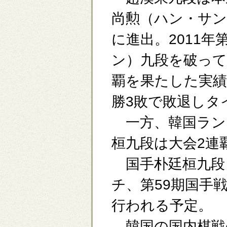
尚勲（ハン・サン
に進出。2011
ン）九段を破って
覇を果たした実績
勝3敗で敗退しタ
一方、韓国ランキ
桓九段は大会2連
国手朴廷桓九段
チ、第59期国手
行われる予定。
韓国の国内棋戦