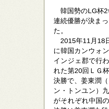
韓国勢のLG杯2
連続優勝が決まっ
た。
2015年11月18
に韓国カンウォ
インジェ郡で行
れた第20回ＬＧ
決勝で、姜東潤（
ン・トンユン）九
がそれぞれ中国