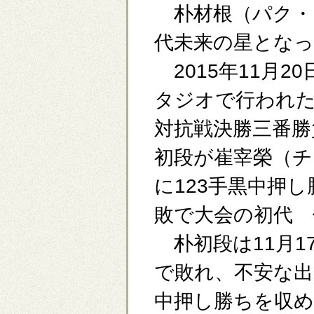
朴材根（パク・
代未来の星となっ
2015年11月2
タジオで行われた
対抗戦決勝三番勝
初段が崔宰榮（チ
に123手黒中押し
敗で大会の初代 
朴初段は11月1
で敗れ、不安な出
中押し勝ちを収め