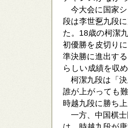
今大会に国家シ
段は李世乭九段に
た。18歳の柯潔
初優勝を皮切りに
準決勝に進出する
らしい成績を収
柯潔九段は「決
誰が上がっても
時越九段に勝ち
一方、中国棋士
は、時越九段が唐