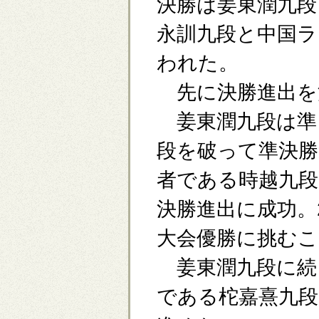
決勝は姜東潤九段
永訓九段と中国ラ
われた。
先に決勝進出を
姜東潤九段は準
段を破って準決勝
者である時越九段
決勝進出に成功。
大会優勝に挑む
姜東潤九段に続き
である柁嘉熹九段