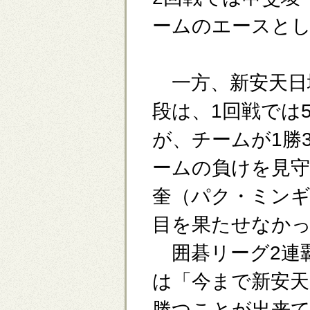
ームのエースと
一方、新安天日
段は、1回戦では
が、チームが1勝
ームの負けを見守
奎（パク・ミン
目を果たせなか
囲碁リーグ2連
は「今まで新安天
勝つことが出来