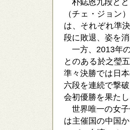
朴鋕恩九段とと
（チェ・ジョン）
は、それぞれ準決
段に敗退、姿を消
一方、2013年
とのある於之瑩五
準々決勝では日本
六段を連続で撃破
会初優勝を果たし
世界唯一の女子
は主催国の中国か