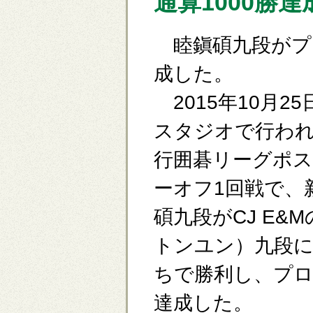
通算1000勝達
睦鎭碩九段がプロ
成した。
2015年10月2
スタジオで行われた
行囲碁リーグポ
ーオフ1回戦で、
碩九段がCJ E&
トンユン）九段に
ちで勝利し、プロ
達成した。