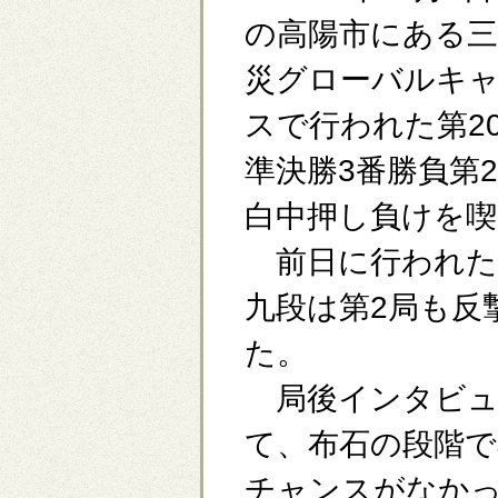
の高陽市にある三
災グローバルキ
スで行われた第2
準決勝3番勝負第
白中押し負けを喫
前日に行われた
九段は第2局も反
た。
局後インタビュ
て、布石の段階で
チャンスがなか