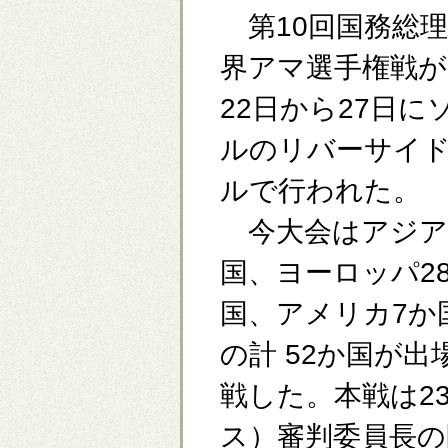
第10回国務総理
界アマ選手権戦が
22日から27日に
ルのリバーサイ
ルで行われた。
今大会はアジア
国、ヨーロッパ2
国、アメリカ7か
の計 52か国が
戦した。本戦は2
ス）審判委員長の