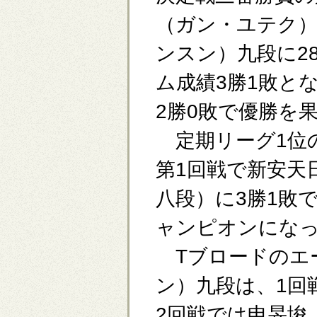
（ガン・ユテク）
ンスン）九段に2
ム成績3勝1敗と
2勝0敗で優勝を
定期リーグ1位
第1回戦で新安天
八段）に3勝1敗
ャンピオンにな
Tブロードのエ
ン）九段は、1回
2回戦では申旻埈