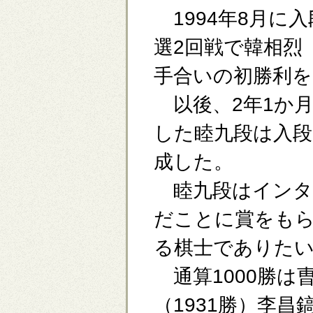
1994年8月に
選2回戦で韓相烈
手合いの初勝利を
以後、2年1か月で
した睦九段は入段2
成した。
睦九段はインタ
だことに賞をも
る棋士でありた
通算1000勝は
（1931勝）李昌