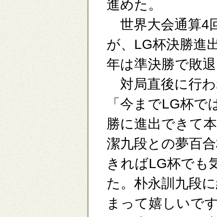
進めた。
世界大会通算4
が、LG杯決勝進
年は準決勝で敗退
対局直後に行わ
「今までLG杯で
勝に進出できて本
潔九段との夢百合
きればLG杯でも
た。朴永訓九段に
まって嬉しいで