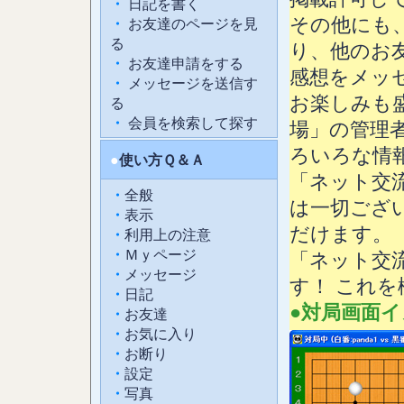
・
日記を書く
その他にも
・
お友達のページを見
る
り、他のお
・
お友達申請をする
感想をメッ
・
メッセージを送信す
お楽しみも
る
・
会員を検索して探す
場」の管理
ろいろな情
●
使い方Ｑ＆Ａ
「ネット交
・
全般
は一切ござ
・
表示
だけます。
・
利用上の注意
・
Ｍｙページ
「ネット交
・
メッセージ
す！ これ
・
日記
●
対局画面イ
・
お友達
・
お気に入り
・
お断り
・
設定
・
写真