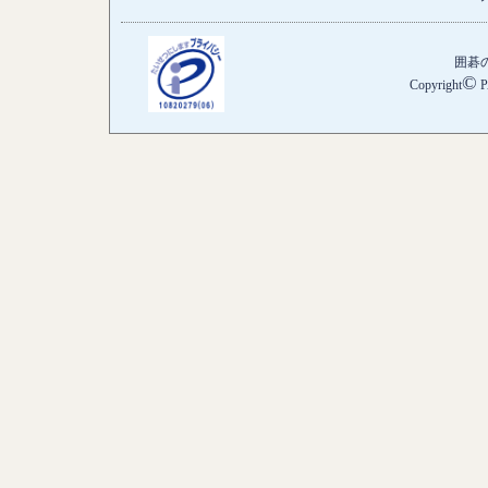
囲碁
©
Copyright
P