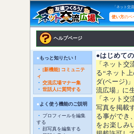
「ネット交
使い方
のペ
ヘルプページ
●
はじめての
●
もっと知りたい！
「ネット交
・
[新機能] コミュニテ
る“ネット上
ィ
ダ(ページ
・
交流広場マナー集
・
世話人に質問する
流広場」に
「ネット交
●
よく使う機能のご説明
写真を掲載
る事ができ
・
プロフィールを編集
する
をお楽しみ
・
顔写真を編集する
掲載許可し