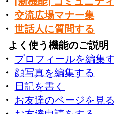
・
[新機能] コミュニテ
・
交流広場マナー集
・
世話人に質問する
●
よく使う機能のご説明
・
プロフィールを編集
・
顔写真を編集する
・
日記を書く
・
お友達のページを見
・
お友達申請をする