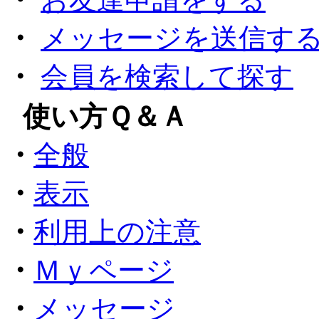
・
メッセージを送信す
・
会員を検索して探す
●
使い方Ｑ＆Ａ
・
全般
・
表示
・
利用上の注意
・
Ｍｙページ
・
メッセージ