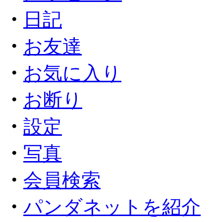
・
日記
・
お友達
・
お気に入り
・
お断り
・
設定
・
写真
・
会員検索
・
パンダネットを紹介