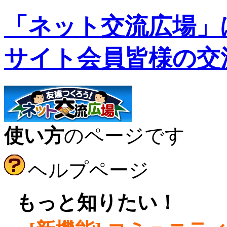
「ネット交流広場」
サイト会員皆様の交
使い方
のページです
ヘルプページ
●
もっと知りたい！