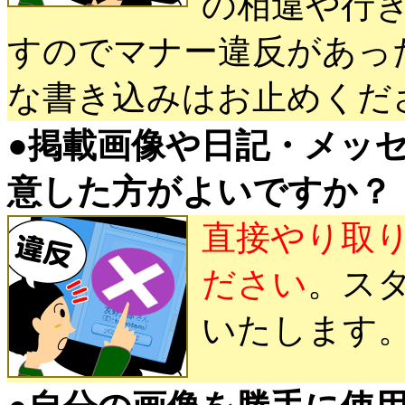
の相違や行
すのでマナー違反があっ
な書き込みはお止めくだ
●
掲載画像や日記・メッ
意した方がよいですか？
直接やり取
ださい
。ス
いたします