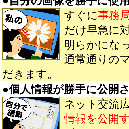
●
自分の画像を勝手に使
すぐに
事務
だけ早急に
明らかにな
通常通りの
だきます。
●
個人情報が勝手に公開
ネット交流
情報を公開