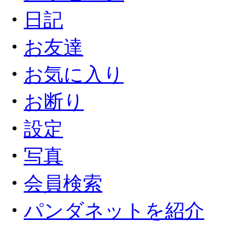
・
日記
・
お友達
・
お気に入り
・
お断り
・
設定
・
写真
・
会員検索
・
パンダネットを紹介