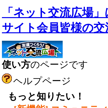
「ネット交流広場」
サイト会員皆様の交
使い方
のページです
ヘルプページ
●
もっと知りたい！