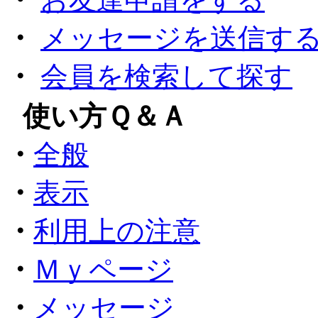
・
メッセージを送信す
・
会員を検索して探す
●
使い方Ｑ＆Ａ
・
全般
・
表示
・
利用上の注意
・
Ｍｙページ
・
メッセージ