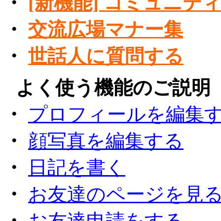
・
[新機能] コミュニテ
・
交流広場マナー集
・
世話人に質問する
●
よく使う機能のご説明
・
プロフィールを編集
・
顔写真を編集する
・
日記を書く
・
お友達のページを見
・
お友達申請をする