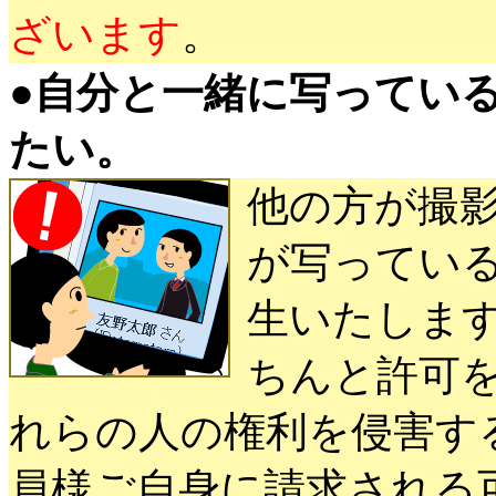
ざいます
。
●
自分と一緒に写ってい
たい。
他の方が撮
が写ってい
生いたしま
ちんと許可
れらの人の権利を侵害す
員様ご自身に請求される