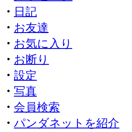
・
日記
・
お友達
・
お気に入り
・
お断り
・
設定
・
写真
・
会員検索
・
パンダネットを紹介