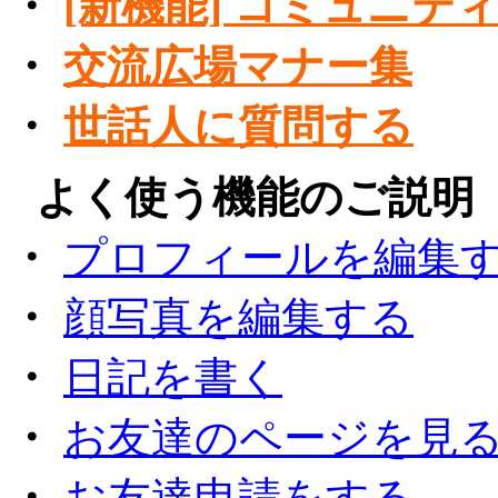
・
[新機能] コミュニテ
・
交流広場マナー集
・
世話人に質問する
●
よく使う機能のご説明
・
プロフィールを編集
・
顔写真を編集する
・
日記を書く
・
お友達のページを見
・
お友達申請をする