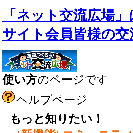
「ネット交流広場」
サイト会員皆様の交
使い方
のページです
ヘルプページ
●
もっと知りたい！