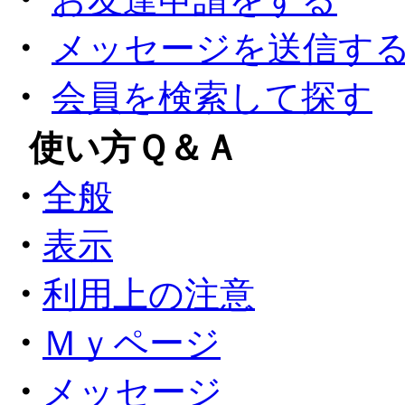
・
メッセージを送信す
・
会員を検索して探す
●
使い方Ｑ＆Ａ
・
全般
・
表示
・
利用上の注意
・
Ｍｙページ
・
メッセージ