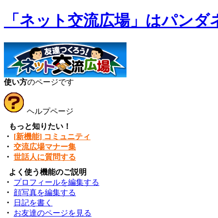
「ネット交流広場」はパンダ
使い方
のページです
ヘルプページ
●
もっと知りたい！
・
[新機能] コミュニティ
・
交流広場マナー集
・
世話人に質問する
●
よく使う機能のご説明
・
プロフィールを編集する
・
顔写真を編集する
・
日記を書く
・
お友達のページを見る