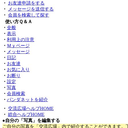
・
お友達申請をする
・
メッセージを送信する
・
会員を検索して探す
●
使い方Ｑ＆Ａ
・
全般
・
表示
・
利用上の注意
・
Ｍｙページ
・
メッセージ
・
日記
・
お友達
・
お気に入り
・
お断り
・
設定
・
写真
・
会員検索
・
パンダネットを紹介
・
交流広場ヘルプHOME
・
総合ヘルプHOME
●
自分の「写真」を編集する
ご自分の写真を「交流広場」内で紹介することができます。