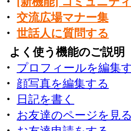
・
[新機能] コミュニテ
・
交流広場マナー集
・
世話人に質問する
●
よく使う機能のご説明
・
プロフィールを編集
・
顔写真を編集する
・
日記を書く
・
お友達のページを見
・
お友達申請をする