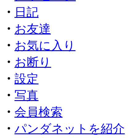
・
日記
・
お友達
・
お気に入り
・
お断り
・
設定
・
写真
・
会員検索
・
パンダネットを紹介