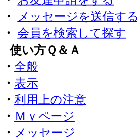
・
メッセージを送信す
・
会員を検索して探す
●
使い方Ｑ＆Ａ
・
全般
・
表示
・
利用上の注意
・
Ｍｙページ
・
メッセージ