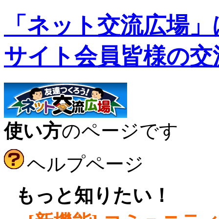
「ネット交流広場」
サイト会員皆様の交
使い方
のページです
ヘルプページ
●
もっと知りたい！