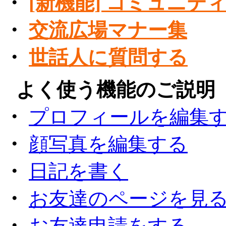
・
[新機能] コミュニテ
・
交流広場マナー集
・
世話人に質問する
●
よく使う機能のご説明
・
プロフィールを編集
・
顔写真を編集する
・
日記を書く
・
お友達のページを見
・
お友達申請をする