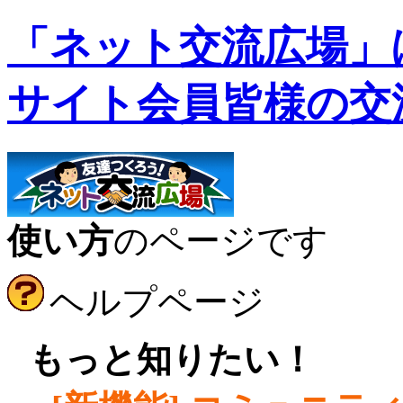
「ネット交流広場」
サイト会員皆様の交
使い方
のページです
ヘルプページ
●
もっと知りたい！