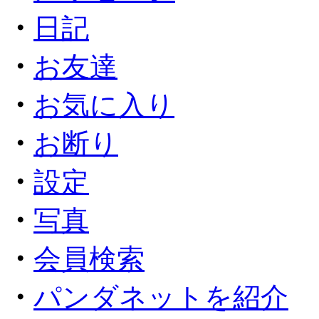
・
日記
・
お友達
・
お気に入り
・
お断り
・
設定
・
写真
・
会員検索
・
パンダネットを紹介