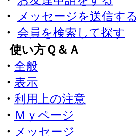
・
メッセージを送信す
・
会員を検索して探す
●
使い方Ｑ＆Ａ
・
全般
・
表示
・
利用上の注意
・
Ｍｙページ
・
メッセージ