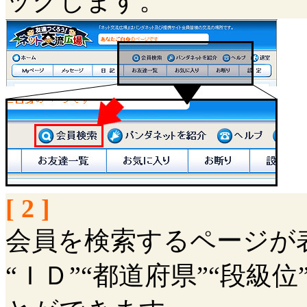
ックします。
[ 2 ]
会員を検索するページが
“ＩＤ”“都道府県”“段級