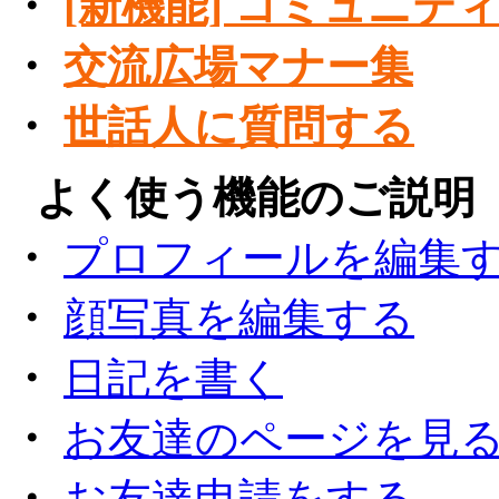
・
[新機能] コミュニテ
・
交流広場マナー集
・
世話人に質問する
●
よく使う機能のご説明
・
プロフィールを編集
・
顔写真を編集する
・
日記を書く
・
お友達のページを見
・
お友達申請をする