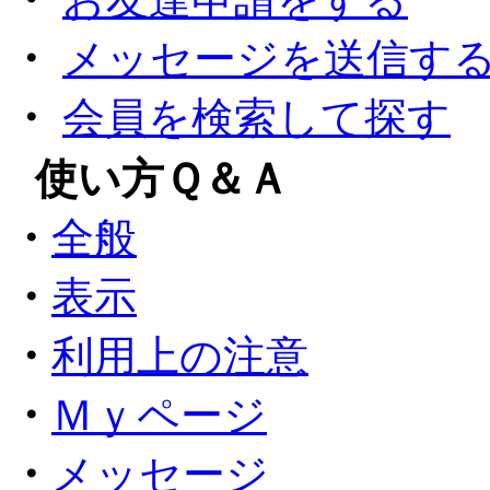
・
メッセージを送信す
・
会員を検索して探す
●
使い方Ｑ＆Ａ
・
全般
・
表示
・
利用上の注意
・
Ｍｙページ
・
メッセージ