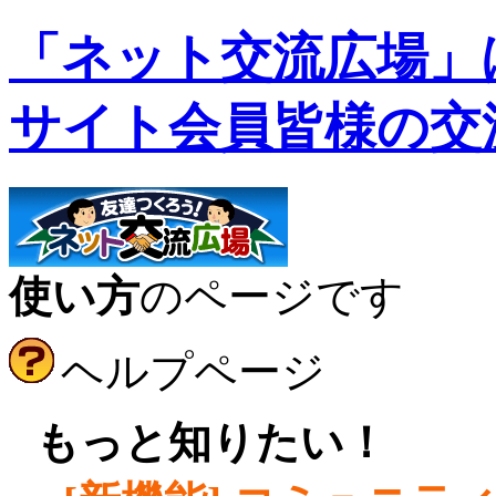
「ネット交流広場」
サイト会員皆様の交
使い方
のページです
ヘルプページ
●
もっと知りたい！