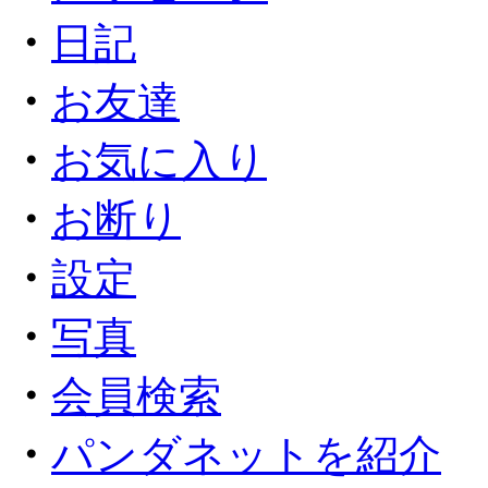
・
日記
・
お友達
・
お気に入り
・
お断り
・
設定
・
写真
・
会員検索
・
パンダネットを紹介