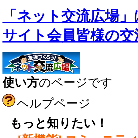
「ネット交流広場」
サイト会員皆様の交
使い方
のページです
ヘルプページ
●
もっと知りたい！