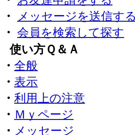
・
メッセージを送信す
・
会員を検索して探す
●
使い方Ｑ＆Ａ
・
全般
・
表示
・
利用上の注意
・
Ｍｙページ
・
メッセージ