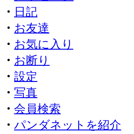
・
日記
・
お友達
・
お気に入り
・
お断り
・
設定
・
写真
・
会員検索
・
パンダネットを紹介