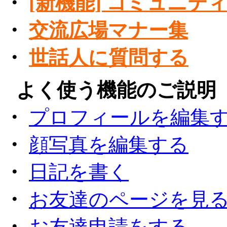
・
[新機能] コミュニテ
・
交流広場マナー集
・
世話人に質問する
●
よく使う機能のご説明
・
プロフィールを編集
・
顔写真を編集する
・
日記を書く
・
お友達のページを見
・
お友達申請をする